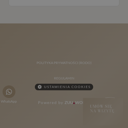
obejmuje konsultację, plan leczenia, implantację,
okres gojenia i odbudowę docelową, dlatego o
realnym czasie można mówić dopiero po ocenie
przypadku.
POLITYKA PRYWATNOŚCI (RODO)
REGULAMIN
USTAWIENIA COOKIES
WhatsApp
Powered by
ZUU
WORKS
UMÓW SIĘ
NA WIZYTĘ