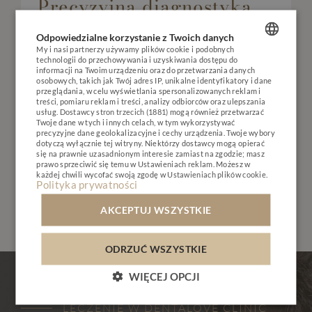
Precyzyjna diagnostyka
DENTALOVE
Odpowiedzialne korzystanie z Twoich danych
Twój plan leczenia zależy od dokładnej diagnostyki,
NASI SPECJALIŚCI
My i nasi partnerzy używamy plików cookie i podobnych
którą wykonamy już na pierwszej wizycie.
technologii do przechowywania i uzyskiwania dostępu do
USŁUGI
POLISH
informacji na Twoim urządzeniu oraz do przetwarzania danych
WĘDZIDEŁKA
osobowych, takich jak Twój adres IP, unikalne identyfikatory i dane
ENGLISH
przeglądania, w celu wyświetlania spersonalizowanych reklam i
METAMORFOZY
treści, pomiaru reklam i treści, analizy odbiorców oraz ulepszania
usług.
Dostawcy stron trzecich (1881)
mogą również przetwarzać
GERMAN
DENTALOVE
K
I
D
S
Twoje dane w tych i innych celach, w tym wykorzystywać
precyzyjne dane geolokalizacyjne i cechy urządzenia. Twoje wybory
CZECH
CENNIK
dotyczą wyłącznie tej witryny. Niektórzy dostawcy mogą opierać
się na prawnie uzasadnionym interesie zamiast na zgodzie; masz
KONTAKT
prawo sprzeciwić się temu w
Ustawieniach reklam
. Możesz w
każdej chwili wycofać swoją zgodę w
Ustawieniach plików cookie
.
Polityka prywatności
UMÓW KONSULTACJĘ
PL
EN
AKCEPTUJ WSZYSTKIE
ODRZUĆ WSZYSTKIE
GALERIA UŚMIECHÓW
WIĘCEJ OPCJI
METAMORFOZY
LECZENIE W DENTALOVE CLINIC