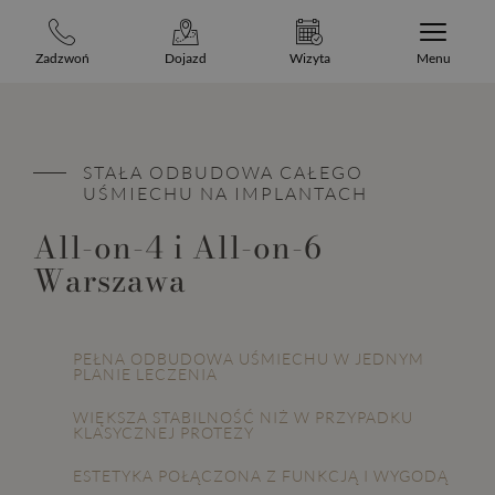
Zadzwoń
Dojazd
Wizyta
Menu
STAŁA ODBUDOWA CAŁEGO
UŚMIECHU NA IMPLANTACH
All-on-4 i All-on-6
Warszawa
PEŁNA ODBUDOWA UŚMIECHU W JEDNYM
PLANIE LECZENIA
WIĘKSZA STABILNOŚĆ NIŻ W PRZYPADKU
KLASYCZNEJ PROTEZY
ESTETYKA POŁĄCZONA Z FUNKCJĄ I WYGODĄ