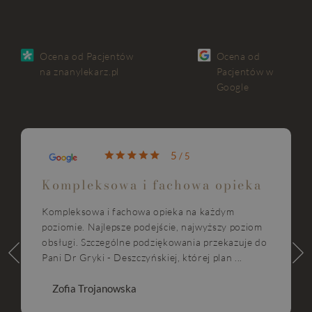
Ocena od Pacjentów
Ocena od
na znanylekarz.pl
Pacjentów w
Google
5
/ 5
Kompleksowa i fachowa opieka
Kompleksowa i fachowa opieka na każdym
poziomie. Najlepsze podejście, najwyższy poziom
obsługi. Szczególne podziękowania przekazuje do
Pani Dr Gryki - Deszczyńskiej, której plan ...
Zofia Trojanowska