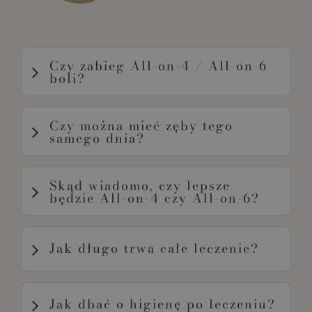
Czy zabieg All-on-4 / All-on-6
boli?
Czy można mieć zęby tego
Sam zabieg odbywa się w znieczuleniu, więc w
samego dnia?
jego trakcie pacjent nie powinien odczuwać bólu.
Po leczeniu mogą pojawić się przejściowy
dyskomfort, obrzęk lub tkliwość, ale zakres
Skąd wiadomo, czy lepsze
Tak, w 90% przypadków się to udaje. Decydują o
dolegliwości zawsze zależy od przypadku i
będzie All-on-4 czy All-on-6?
tym warunki kostne oraz śródzabiegowa
dlatego najważniejsza jest wcześniejsza
stabilizacja implantów.
konsultacja.
Jak długo trwa całe leczenie?
Sam zabieg to tylko jeden z etapów. Cały proces
Jak dbać o higienę po leczeniu?