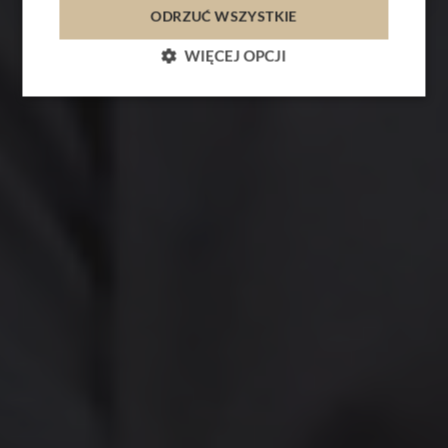
ODRZUĆ WSZYSTKIE
PL
EN
WIĘCEJ OPCJI
GALERIA UŚMIECHÓW
METAMORFOZY