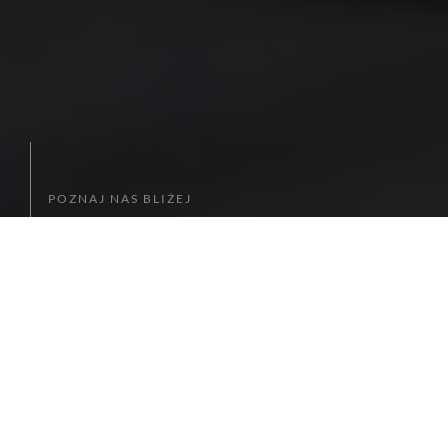
POZNAJ NAS BLIŻEJ
POZNAJ NAS BLIŻEJ
DLACZEGO WARTO NAM ZAUFAĆ?
Zdajemy sobie sprawę z tego, że wielu osobom wizyta u
stomatologa kojarzy się z czymś nieprzyjemnym. Chcąc to
zmienić, postaraliśmy się, aby nasz gabinet był miejscem
przyjaznym dla naszych Pacjentów, w każdym wieku.